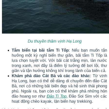
Du thuyền thăm vịnh Hạ Long
Tắm biển tại bãi tắm Ti Tốp
: Nếu bạn muốn tận
hưởng một kỳ nghỉ biển thư giãn, bãi tắm Ti Tốp là
lựa chọn tuyệt vời. Với bãi cát trắng mịn, làn nước
trong xanh, nơi đây là điểm lý tưởng để bơi lội, thư
giãn và tận hưởng không khí trong lành của biển cả.
Khám phá đảo Cát Bà và các đảo khác
: Từ vịnh
Hạ Long, bạn có thể dễ dàng di chuyển đến đảo Cát
Bà, nơi có những bãi biển đẹp và hệ sinh thái phong
phú. Ngoài ra, bạn còn có thể khám phá những hòn
đảo hoang sơ như
Đảo Ti Top
, Đảo Soi Sim với các
hoạt động chèo kayak, lặn biển hay trekking.