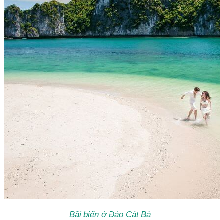
Bãi biển ở Đảo Cát Bà