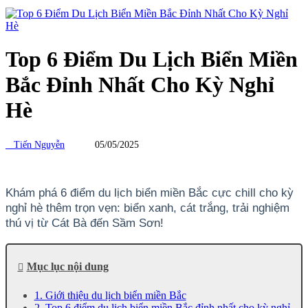
Top 6 Điểm Du Lịch Biển Miền
Bắc Đỉnh Nhất Cho Kỳ Nghỉ
Hè
Tiến Nguyễn
05/05/2025
Khám phá 6 điểm du lịch biển miền Bắc cực chill cho kỳ
nghỉ hè thêm trọn vẹn: biển xanh, cát trắng, trải nghiệm
thú vị từ Cát Bà đến Sầm Sơn!
Mục lục nội dung
1. Giới thiệu du lịch biển miền Bắc
2. Top 6 điểm du lịch biển miền Bắc đỉnh nhất cho kỳ nghỉ