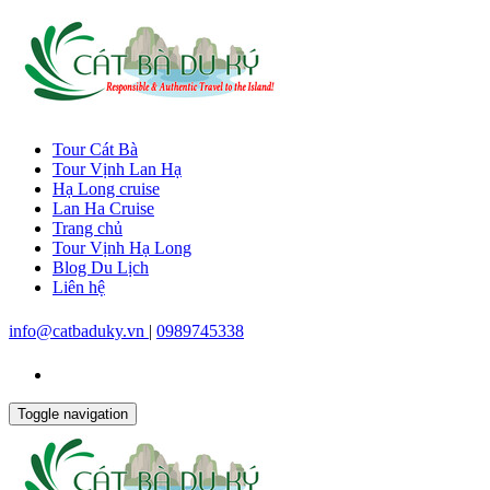
Tour Cát Bà
Tour Vịnh Lan Hạ
Hạ Long cruise
Lan Ha Cruise
Trang chủ
Tour Vịnh Hạ Long
Blog Du Lịch
Liên hệ
info@catbaduky.vn
|
0989745338
Toggle navigation