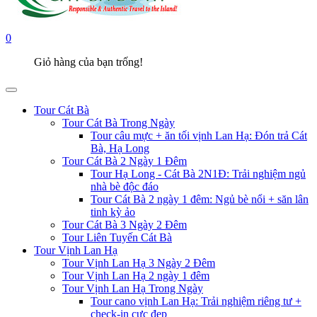
0
Giỏ hàng của bạn trống!
Tour Cát Bà
Tour Cát Bà Trong Ngày
Tour câu mực + ăn tối vịnh Lan Hạ: Đón trả Cát
Bà, Hạ Long
Tour Cát Bà 2 Ngày 1 Đêm
Tour Hạ Long - Cát Bà 2N1Đ: Trải nghiệm ngủ
nhà bè độc đáo
Tour Cát Bà 2 ngày 1 đêm: Ngủ bè nổi + săn lân
tinh kỳ ảo
Tour Cát Bà 3 Ngày 2 Đêm
Tour Liên Tuyến Cát Bà
Tour Vịnh Lan Hạ
Tour Vịnh Lan Hạ 3 Ngày 2 Đêm
Tour Vịnh Lan Hạ 2 ngày 1 đêm
Tour Vịnh Lan Hạ Trong Ngày
Tour cano vịnh Lan Hạ: Trải nghiệm riêng tư +
check-in cực đẹp