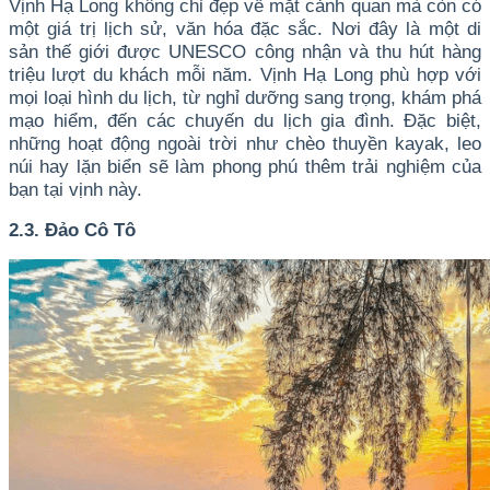
Vịnh Hạ Long không chỉ đẹp về mặt cảnh quan mà còn có
một giá trị lịch sử, văn hóa đặc sắc. Nơi đây là một di
sản thế giới được UNESCO công nhận và thu hút hàng
triệu lượt du khách mỗi năm. Vịnh Hạ Long phù hợp với
mọi loại hình du lịch, từ nghỉ dưỡng sang trọng, khám phá
mạo hiểm, đến các chuyến du lịch gia đình. Đặc biệt,
những hoạt động ngoài trời như chèo thuyền kayak, leo
núi hay lặn biển sẽ làm phong phú thêm trải nghiệm của
bạn tại vịnh này.
2.3. Đảo Cô Tô