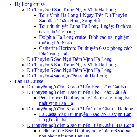
Hạ Long cruise
Du Thuyền 6 Sao Trong Ngày Vịnh Hạ Long
Tour Vịnh Hạ Long 1 Ngày Trên Du Thuyền
Saquila - Thăm Hang Sửng Sốt
Tour du thuyền Luna Hạ Long 1 ngày: Dịch vụ
6 sao thượng hạng
Dolphin Ha Long cruise: Đỉnh cao trải nghiệm
thượng lưu 6 sao
Catherine Horizon: Du thuyền 6 sao phong cách
Địa Trung Hải
Du Thuyền 6 Sao Ngủ Đêm Vịnh Hạ Long
Du Thuyền 5 Sao Trong Ngày Vịnh Hạ Long
Du Thuyền 5 Sao Ngủ Đêm Vịnh Hạ Long
Du Thuyền 4 sao ngủ đêm vịnh Hạ Long
Lan Ha Cruise
Du thuyền ngủ đêm 3 sao từ bến Bèo – đảo Cát Bà
Du thuyền ngủ đêm 4 sao từ bến Bèo – đảo Cát Bà
Petit Prince: Du thuyền ngủ đêm sang trọng bậc
nhất vịnh Lan Hạ
Du thuyền ngủ đêm 5 sao từ bến Tuần Châu – Hạ long
La Casta Star: Du thuyền 5 sao 2N1Đ vịnh Lan
Hạ giá tốt nhất
Du thuyền ngủ đêm 6 sao từ bến Tuần Châu - Hạ Long
Celina of the Sea: Du thuyền ngủ đêm 6 sao xa
hoa bậc nhất vịnh Lan Hạ