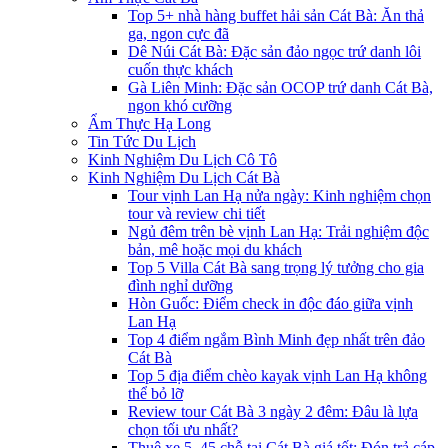
Top 5+ nhà hàng buffet hải sản Cát Bà: Ăn thả
ga, ngon cực đã
Dê Núi Cát Bà: Đặc sản đảo ngọc trứ danh lôi
cuốn thực khách
Gà Liên Minh: Đặc sản OCOP trứ danh Cát Bà,
ngon khó cưỡng
Ẩm Thực Hạ Long
Tin Tức Du Lịch
Kinh Nghiệm Du Lịch Cô Tô
Kinh Nghiệm Du Lịch Cát Bà
Tour vịnh Lan Hạ nửa ngày: Kinh nghiệm chọn
tour và review chi tiết
Ngủ đêm trên bè vịnh Lan Hạ: Trải nghiệm độc
bản, mê hoặc mọi du khách
Top 5 Villa Cát Bà sang trọng lý tưởng cho gia
đình nghỉ dưỡng
Hòn Guốc: Điểm check in độc đáo giữa vịnh
Lan Hạ
Top 4 điểm ngắm Bình Minh đẹp nhất trên đảo
Cát Bà
Top 5 địa điểm chèo kayak vịnh Lan Hạ không
thể bỏ lỡ
Review tour Cát Bà 3 ngày 2 đêm: Đâu là lựa
chọn tối ưu nhất?
Thuê xe 5–45 chỗ tại Cát Bà giá tốt: Đón trả cáp