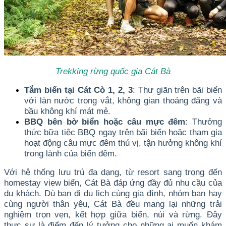
Trekking rừng quốc gia Cát Bà
Tắm biển tại Cát Cò 1, 2, 3
: Thư giãn trên bãi biển
với làn nước trong vắt, không gian thoáng đãng và
bầu không khí mát mẻ.
BBQ bên bờ biển hoặc câu mực đêm
: Thưởng
thức bữa tiệc BBQ ngay trên bãi biển hoặc tham gia
hoạt động câu mực đêm thú vị, tận hưởng không khí
trong lành của biển đêm.
Với hệ thống lưu trú đa dạng, từ resort sang trọng đến
homestay view biển, Cát Bà đáp ứng đầy đủ nhu cầu của
du khách. Dù bạn đi du lịch cùng gia đình, nhóm bạn hay
cùng người thân yêu, Cát Bà đều mang lại những trải
nghiệm trọn vẹn, kết hợp giữa biển, núi và rừng. Đây
thực sự là điểm đến lý tưởng cho những ai muốn khám