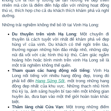
nhiên mà còn là điểm đến hấp dẫn với những hoạt động
thú vị, thích hợp cho cả du khách thích khám phá và nghỉ
dưỡng.
Những trải nghiệm không thể bỏ lỡ tại Vịnh Hạ Long:
Du thuyền trên vịnh Hạ Long
: Một chuyến đi
thuyền là cách tuyệt vời nhất để khám phá vẻ đẹp
hùng vĩ của vịnh. Du khách có thể ngồi trên tàu,
thưởng ngoạn những hòn đảo nhấp nhô, những dãy
núi đá vôi với các hình thù kỳ thú. Cảm giác ngắm
hoàng hôn hoặc bình minh trên vịnh Hạ Long sẽ là
một trải nghiệm không thể quên.
Tham quan các hang động nổi tiếng
: Vịnh Hạ
Long nổi tiếng với nhiều hang động đẹp, trong đó
phải kể đến
Hang Sửng Sốt
, một trong những hang
động đẹp nhất của khu vực. Những thạch nhũ hình
thù kỳ lạ, ánh sáng huyền bí tạo nên một không gian
huyền ảo, đưa bạn vào một thế giới hoàn toàn khác
biệt.
Thăm làng chài Cửa Vạn
: Một trong những điểm