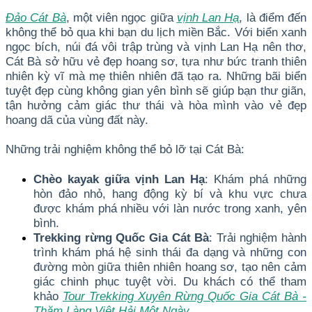
Đảo Cát Bà
, một viên ngọc giữa
vịnh Lan Hạ
, là điểm đến
không thể bỏ qua khi bạn du lịch miền Bắc. Với biển xanh
ngọc bích, núi đá vôi trập trùng và vịnh Lan Hạ nên thơ,
Cát Bà sở hữu vẻ đẹp hoang sơ, tựa như bức tranh thiên
nhiên kỳ vĩ mà mẹ thiên nhiên đã tạo ra. Những bãi biển
tuyệt đẹp cùng không gian yên bình sẽ giúp bạn thư giãn,
tận hưởng cảm giác thư thái và hòa mình vào vẻ đẹp
hoang dã của vùng đất này.
Những trải nghiệm không thể bỏ lỡ tại Cát Bà:
Chèo kayak giữa vịnh Lan Hạ
: Khám phá những
hòn đảo nhỏ, hang động kỳ bí và khu vực chưa
được khám phá nhiều với làn nước trong xanh, yên
bình.
Trekking rừng Quốc Gia Cát Bà
: Trải nghiệm hành
trình khám phá hệ sinh thái đa dạng và những con
đường mòn giữa thiên nhiên hoang sơ, tạo nên cảm
giác chinh phục tuyệt vời. Du khách có thể tham
khảo
Tour Trekking Xuyên Rừng Quốc Gia Cát Bà -
Thăm Làng Việt Hải Một Ngày
.