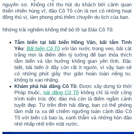
nguyên sơ. Không chỉ thu hút du khách bởi cảnh quan
thiên nhiên hùng vĩ, đảo Cô Tô còn là nơi có những hoạt
động thú vị, làm phong phú thêm chuyến du lịch của bạn.
Những trải nghiệm không thể bỏ lỡ tại Đảo Cô Tô:
Tắm biển tại bãi biển Hồng Vàn, bãi tắm Tình
Yêu
:
Bãi biển Cô Tô
với làn nước trong veo, bãi cát
trắng mịn là điểm đến lý tưởng để bạn thỏa thích
tắm biển và tận hưởng không gian yên tĩnh. Đặc
biệt, bãi biển ở đây còn rất ít người, vì vậy bạn sẽ
có những phút giây thư giãn hoàn toàn riêng tư,
không bị xao nhãng.
Khám phá hải đăng Cô Tô
: Được xây dựng từ thời
Pháp thuộc,
hải đăng Cô Tô
không chỉ là một công
trình kiến trúc độc đáo mà còn là điểm ngắm cảnh
tuyệt đẹp. Từ trên đỉnh hải đăng, bạn có thể phóng
tầm mắt ra xa để chiêm ngưỡng toàn cảnh đảo Cô
Tô với biển cả bao la, xanh thẳm và những hòn đảo
nhỏ nhấp nhô trên mặt nước.