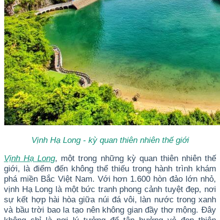
Vịnh Hạ Long - kỳ quan thiên nhiên thế giới
Vịnh Hạ Long
, một trong những kỳ quan thiên nhiên thế
giới, là điểm đến không thể thiếu trong hành trình khám
phá miền Bắc Việt Nam. Với hơn 1.600 hòn đảo lớn nhỏ,
vịnh Hạ Long là một bức tranh phong cảnh tuyệt đẹp, nơi
sự kết hợp hài hòa giữa núi đá vôi, làn nước trong xanh
và bầu trời bao la tạo nên không gian đầy thơ mộng. Đây
không chỉ là nơi lý tưởng để tận hưởng vẻ đẹp thiên