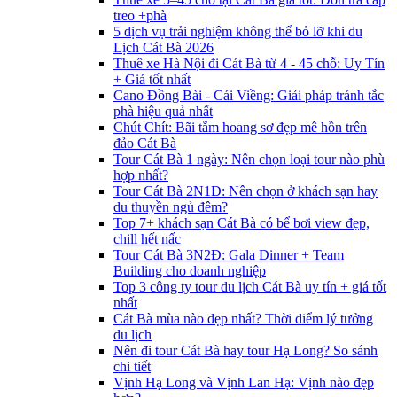
treo +phà
5 dịch vụ trải nghiệm không thể bỏ lỡ khi du
Lịch Cát Bà 2026
Thuê xe Hà Nội đi Cát Bà từ 4 - 45 chỗ: Uy Tín
+ Giá tốt nhất
Cano Đồng Bài - Cái Viềng: Giải pháp tránh tắc
phà hiệu quả nhất
Chút Chít: Bãi tắm hoang sơ đẹp mê hồn trên
đảo Cát Bà
Tour Cát Bà 1 ngày: Nên chọn loại tour nào phù
hợp nhất?
Tour Cát Bà 2N1Đ: Nên chọn ở khách sạn hay
du thuyền ngủ đêm?
Top 7+ khách sạn Cát Bà có bể bơi view đẹp,
chill hết nấc
Tour Cát Bà 3N2Đ: Gala Dinner + Team
Building cho doanh nghiệp
Top 3 công ty tour du lịch Cát Bà uy tín + giá tốt
nhất
Cát Bà mùa nào đẹp nhất? Thời điểm lý tưởng
du lịch
Nên đi tour Cát Bà hay tour Hạ Long? So sánh
chi tiết
Vịnh Hạ Long và Vịnh Lan Hạ: Vịnh nào đẹp