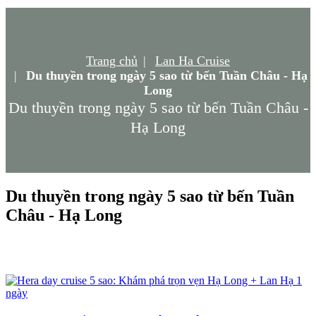
Trang chủ
Lan Ha Cruise
Du thuyền trong ngày 5 sao từ bến Tuần Châu - Hạ
Long
Du thuyền trong ngày 5 sao từ bến Tuần Châu -
Hạ Long
Du thuyền trong ngày 5 sao từ bến Tuần
Châu - Hạ Long