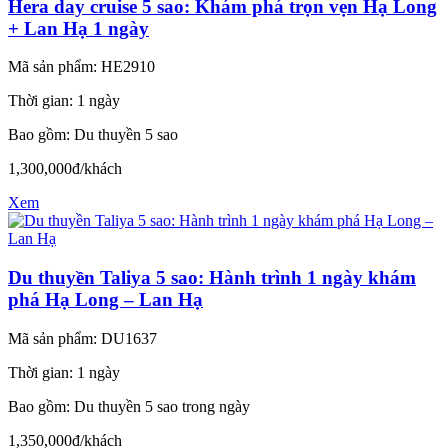
Hera day cruise 5 sao: Khám phá trọn vẹn Hạ Long
+ Lan Hạ 1 ngày
Mã sản phẩm: HE2910
Thời gian: 1 ngày
Bao gồm: Du thuyền 5 sao
1,300,000đ/khách
Xem
Du thuyền Taliya 5 sao: Hành trình 1 ngày khám
phá Hạ Long – Lan Hạ
Mã sản phẩm: DU1637
Thời gian: 1 ngày
Bao gồm: Du thuyền 5 sao trong ngày
1,350,000đ/khách