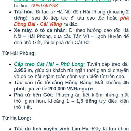
hotline:
0989745338
Tàu hỏa
: Đi tàu từ Hà Nội đến Hải Phòng (khoảng
2
tiếng
), sau đó tiếp tục đi tàu cao tốc hoặc
phà
Đồng Bài - Cái Viềng
ra đảo.
Xe máy, ô tô cá nhân
: Đi theo hướng cao tốc Hà
Nội – Hải Phòng, qua cầu Tân Vũ – Lạch Huyện để
đến phà Gót, rồi đi phà đến Cát Bà.
Từ Hải Phòng:
Cáp treo Cát Hải – Phù Long
:
Tuyến cáp treo dài
3.955 m
, giúp du khách rút ngắn thời gian di chuyển
và có cơ hội ngắm toàn cảnh vịnh biển từ trên cao.
Tàu cao tốc từ cảng Hồng Bàng
: Mất khoảng
45
phút
, giá vé từ
200.000 VNĐ/người
.
Phà từ bến Gót
: Phương án tiết kiệm nhưng mất
thời gian hơn, khoảng
1 – 1,5 tiếng
tùy điều kiện
thời tiết.
Từ Hạ Long:
Tàu du lịch xuyên vịnh Lan Hạ
: Đây là lựa chọn