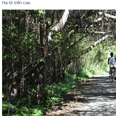
Hạ từ trên cao.