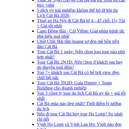
treo +phà
5 dịch vụ trải nghiệm không thể bỏ lỡ khi du
Lịch Cát Bà 2026
Thuê xe Hà Nội đi Cát Bà từ 4 - 45 chỗ: Uy Tín
+ Giá tốt nhất
Cano Đồng Bài - Cái Viềng: Giải pháp tránh tắc
phà hiệu quả nhất
Chút Chít: Bãi tắm hoang sơ đẹp mê hồn trên
đảo Cát Bà
Tour Cát Bà 1 ngày: Nên chọn loại tour nào phù
hợp nhất?
Tour Cát Bà 2N1Đ: Nên chọn ở khách sạn hay
du thuyền ngủ đêm?
Top 7+ khách sạn Cát Bà có bể bơi view đẹp,
chill hết nấc
Tour Cát Bà 3N2Đ: Gala Dinner + Team
Building cho doanh nghiệp
Top 3 công ty tour du lịch Cát Bà uy tín + giá tốt
nhất
Cát Bà mùa nào đẹp nhất? Thời điểm lý tưởng
du lịch
Nên đi tour Cát Bà hay tour Hạ Long? So sánh
chi tiết
Vịnh Hạ Long và Vịnh Lan Hạ: Vịnh nào đẹp