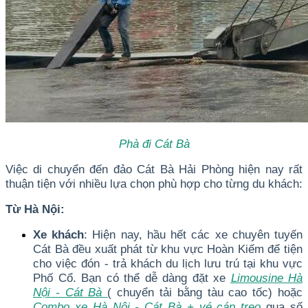
Phà đi Cát Bà
Việc di chuyển đến
đảo Cát Bà Hải Phòng
hiện nay rất
thuận tiện với nhiều lựa chọn phù hợp cho từng du khách:
Từ Hà Nội:
Xe khách
: Hiện nay, hầu hết các xe chuyên tuyến
Cát Bà đều xuất phát từ khu vực Hoàn Kiếm để tiện
cho việc đón - trả khách du lịch lưu trú tại khu vực
Phố Cổ. Bạn có thể dễ dàng đặt xe
Limousine Hà
Nội - Cát Bà
( chuyển tải bằng tàu cao tốc) hoặc
Combo xe Hà Nội - Cát Bà + vé cáp treo
qua số