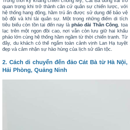
Trong thời kỳ kháng chiến chống Mỹ,
Cát Bà đóng vai trò
quan trọng
khi trở thành
căn cứ quân sự chiến lược
, với
hệ thống hang động, hầm trú ẩn được sử dụng để bảo vệ
bộ đội và khí tài quân sự. Một trong những điểm di tích
tiêu biểu còn tồn tại đến nay là
pháo đài Thần Công
, tọa
lạc trên một ngọn đồi cao, nơi vẫn còn lưu giữ hai khẩu
pháo lớn cùng hệ thống hầm ngầm từ thời chiến tranh. Từ
đây, du khách có thể ngắm toàn cảnh vịnh Lan Hạ tuyệt
đẹp và cảm nhận sự hào hùng của lịch sử dân tộc.
2. Cách di chuyển đến đảo Cát Bà từ Hà Nội,
Hải Phòng, Quảng Ninh