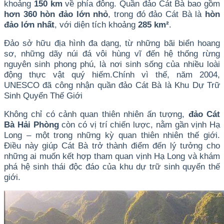
khoảng
150 km
về phía đông. Quần đảo Cát Bà bao gồm
hơn 360 hòn đảo lớn nhỏ
, trong đó đảo Cát Bà là
hòn
đảo lớn nhất
, với diện tích khoảng
285 km²
.
Đảo sở hữu địa hình đa dạng, từ những bãi biển hoang
sơ, những dãy núi đá vôi hùng vĩ đến hệ thống rừng
nguyên sinh phong phú, là nơi sinh sống của nhiều loài
động thực vật quý hiếm.Chính vì thế, năm 2004,
UNESCO đã công nhận quần đảo Cát Bà là Khu Dự Trữ
Sinh Quyển Thế Giới
Không chỉ có cảnh quan thiên nhiên ấn tượng,
đảo Cát
Bà Hải Phòng
còn có vị trí chiến lược, nằm gần vịnh Hạ
Long – một trong những kỳ quan thiên nhiên thế giới.
Điều này giúp Cát Bà trở thành điểm đến lý tưởng cho
những ai muốn kết hợp tham quan vịnh Hạ Long và khám
phá hệ sinh thái độc đáo của khu dự trữ sinh quyển thế
giới.