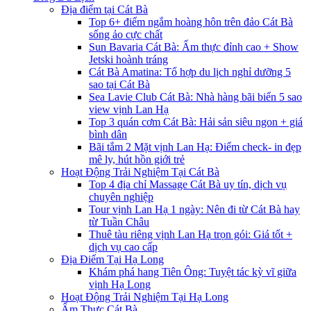
Địa điểm tại Cát Bà
Top 6+ điểm ngắm hoàng hôn trên đảo Cát Bà
sống ảo cực chất
Sun Bavaria Cát Bà: Ẩm thực đỉnh cao + Show
Jetski hoành tráng
Cát Bà Amatina: Tổ hợp du lịch nghỉ dưỡng 5
sao tại Cát Bà
Sea Lavie Club Cát Bà: Nhà hàng bãi biển 5 sao
view vịnh Lan Hạ
Top 3 quán cơm Cát Bà: Hải sản siêu ngon + giá
bình dân
Bãi tắm 2 Mặt vịnh Lan Hạ: Điểm check- in đẹp
mê ly, hút hồn giới trẻ
Hoạt Động Trải Nghiệm Tại Cát Bà
Top 4 địa chỉ Massage Cát Bà uy tín, dịch vụ
chuyên nghiệp
Tour vịnh Lan Hạ 1 ngày: Nên đi từ Cát Bà hay
từ Tuần Châu
Thuê tàu riêng vịnh Lan Hạ trọn gói: Giá tốt +
dịch vụ cao cấp
Địa Điểm Tại Hạ Long
Khám phá hang Tiên Ông: Tuyệt tác kỳ vĩ giữa
vịnh Hạ Long
Hoạt Động Trải Nghiệm Tại Hạ Long
Ẩm Thực Cát Bà