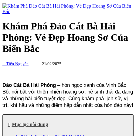
Khám Phá Đảo Cát Bà Hải
Phòng: Vẻ Đẹp Hoang Sơ Của
Biển Bắc
Tiến Nguyễn
21/02/2025
Đảo Cát Bà Hải Phòng
– hòn ngọc xanh của Vịnh Bắc
Bộ, nổi bật với thiên nhiên hoang sơ, hệ sinh thái đa dạng
và những bãi biển tuyệt đẹp. Cùng khám phá lịch sử, vị
trí, khí hậu và những điểm hấp dẫn nhất của hòn đảo này!
Mục lục nội dung