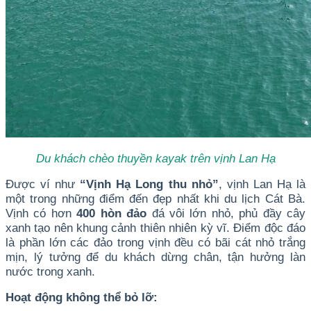
Du khách chèo thuyền kayak trên vịnh Lan Hạ
Được ví như
“Vịnh Hạ Long thu nhỏ”
,
vịnh Lan Hạ
là
một trong những điểm đến đẹp nhất khi du lịch Cát Bà.
Vịnh có
hơn
400 hòn đảo
đá vôi lớn nhỏ
, phủ đầy cây
xanh tạo nên khung cảnh thiên nhiên kỳ vĩ. Điểm độc đáo
là phần lớn các đảo trong vịnh đều có bãi cát nhỏ trắng
mịn, lý tưởng để du khách dừng chân, tận hưởng làn
nước trong xanh.
Hoạt động không thể bỏ lỡ: