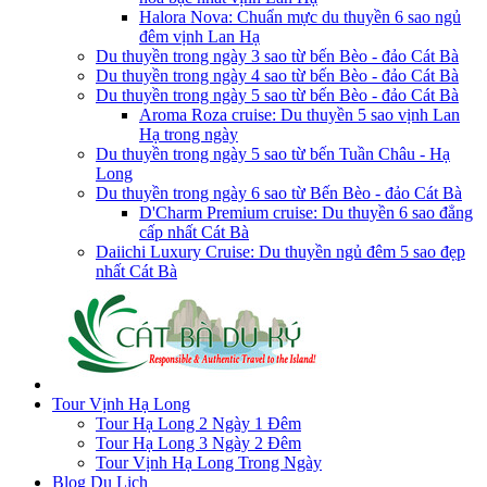
Halora Nova: Chuẩn mực du thuyền 6 sao ngủ
đêm vịnh Lan Hạ
Du thuyền trong ngày 3 sao từ bến Bèo - đảo Cát Bà
Du thuyền trong ngày 4 sao từ bến Bèo - đảo Cát Bà
Du thuyền trong ngày 5 sao từ bến Bèo - đảo Cát Bà
Aroma Roza cruise: Du thuyền 5 sao vịnh Lan
Hạ trong ngày
Du thuyền trong ngày 5 sao từ bến Tuần Châu - Hạ
Long
Du thuyền trong ngày 6 sao từ Bến Bèo - đảo Cát Bà
D'Charm Premium cruise: Du thuyền 6 sao đẳng
cấp nhất Cát Bà
Daiichi Luxury Cruise: Du thuyền ngủ đêm 5 sao đẹp
nhất Cát Bà
Tour Vịnh Hạ Long
Tour Hạ Long 2 Ngày 1 Đêm
Tour Hạ Long 3 Ngày 2 Đêm
Tour Vịnh Hạ Long Trong Ngày
Blog Du Lịch