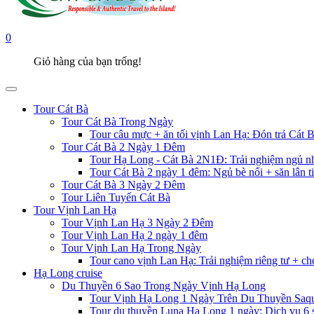
0
Giỏ hàng của bạn trống!
Tour Cát Bà
Tour Cát Bà Trong Ngày
Tour câu mực + ăn tối vịnh Lan Hạ: Đón trả Cát 
Tour Cát Bà 2 Ngày 1 Đêm
Tour Hạ Long - Cát Bà 2N1Đ: Trải nghiệm ngủ n
Tour Cát Bà 2 ngày 1 đêm: Ngủ bè nổi + săn lân t
Tour Cát Bà 3 Ngày 2 Đêm
Tour Liên Tuyến Cát Bà
Tour Vịnh Lan Hạ
Tour Vịnh Lan Hạ 3 Ngày 2 Đêm
Tour Vịnh Lan Hạ 2 ngày 1 đêm
Tour Vịnh Lan Hạ Trong Ngày
Tour cano vịnh Lan Hạ: Trải nghiệm riêng tư + ch
Hạ Long cruise
Du Thuyền 6 Sao Trong Ngày Vịnh Hạ Long
Tour Vịnh Hạ Long 1 Ngày Trên Du Thuyền Saqu
Tour du thuyền Luna Hạ Long 1 ngày: Dịch vụ 6 