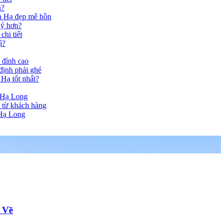
n?
n Hạ đẹp mê hồn
lý hơn?
chi tiết
ì?
 đỉnh cao
định phải ghé
Hạ tốt nhất?
 Hạ Long
t từ khách hàng
 Hạ Long
 Về