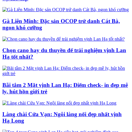
Gà Liên Minh: Đặc sản OCOP trứ danh Cát Bà,
ngon khó cưỡng
Chọn cano hay du thuyền để trải nghiệm vịnh Lan
Hạ tốt nhất?
Bãi tắm 2 Mặt vịnh Lan Hạ: Điểm check- in đẹp mê
ly, hút hồn giới trẻ
Làng chài Cửa Vạn: Ngôi làng nổi đẹp nhất vịnh
Hạ Long