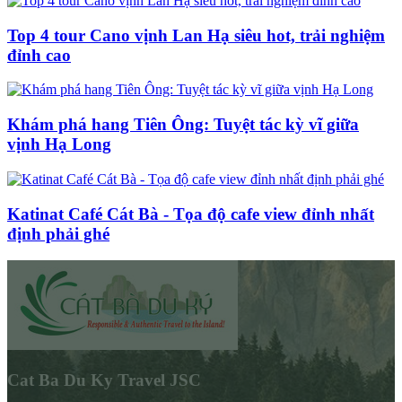
Top 4 tour Cano vịnh Lan Hạ siêu hot, trải nghiệm
đỉnh cao
Khám phá hang Tiên Ông: Tuyệt tác kỳ vĩ giữa
vịnh Hạ Long
Katinat Café Cát Bà - Tọa độ cafe view đỉnh nhất
định phải ghé
Cat Ba Du Ky Travel JSC