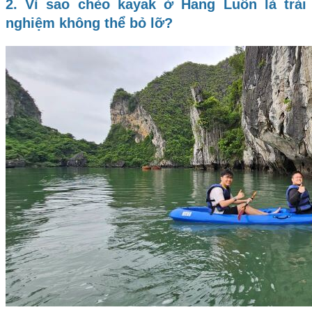
2. Vì sao chèo kayak ở Hang Luồn là trải
nghiệm không thể bỏ lỡ?