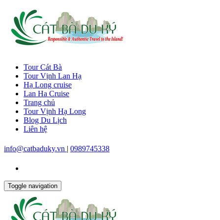
Tour Cát Bà
Tour Vịnh Lan Hạ
Hạ Long cruise
Lan Ha Cruise
Trang chủ
Tour Vịnh Hạ Long
Blog Du Lịch
Liên hệ
info@catbaduky.vn
|
0989745338
Toggle navigation