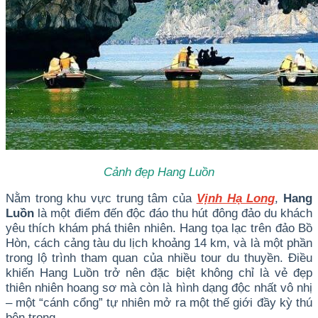
Cảnh đẹp Hang Luồn
Nằm trong khu vực trung tâm của
Vịnh Hạ Long
,
Hang
Luồn
là một điểm đến độc đáo thu hút đông đảo du khách
yêu thích khám phá thiên nhiên. Hang tọa lạc trên đảo Bồ
Hòn, cách cảng tàu du lịch khoảng 14 km, và là một phần
trong lộ trình tham quan của nhiều tour du thuyền. Điều
khiến Hang Luồn trở nên đặc biệt không chỉ là vẻ đẹp
thiên nhiên hoang sơ mà còn là hình dạng độc nhất vô nhị
– một “cánh cổng” tự nhiên mở ra một thế giới đầy kỳ thú
bên trong.