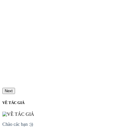
Next
VỀ TÁC GIẢ
Chào các bạn :))