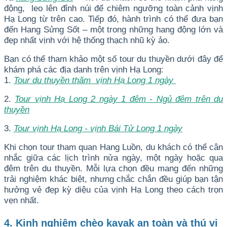
động, leo lên đỉnh núi để chiêm ngưỡng toàn cảnh vịnh
Hạ Long từ trên cao. Tiếp đó, hành trình có thể đưa bạn
đến Hang Sửng Sốt – một trong những hang động lớn và
đẹp nhất vịnh với hệ thống thạch nhũ kỳ ảo.
Bạn có thể tham khảo một số tour du thuyền dưới đây để
khám phá các địa danh trên vịnh Hạ Long:
1.
Tour du thuyền thăm vịnh Hạ Long 1 ngày
2.
Tour vịnh Hạ Long 2 ngày 1 đêm - Ngủ đêm trên du
thuyền
3.
Tour vịnh Hạ Long - vịnh Bái Tử Long 1 ngày
Khi chọn tour tham quan Hang Luồn, du khách có thể cân
nhắc giữa các lịch trình nửa ngày, một ngày hoặc qua
đêm trên du thuyền. Mỗi lựa chọn đều mang đến những
trải nghiệm khác biệt, nhưng chắc chắn đều giúp bạn tận
hưởng vẻ đẹp kỳ diệu của vịnh Hạ Long theo cách trọn
vẹn nhất.
4
. Kinh nghiệm chèo kayak an toàn và thú vị