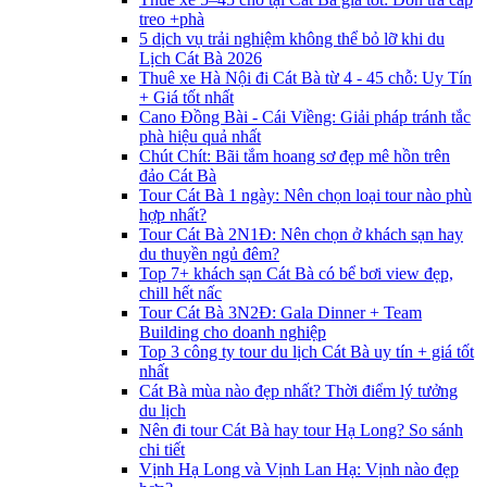
treo +phà
5 dịch vụ trải nghiệm không thể bỏ lỡ khi du
Lịch Cát Bà 2026
Thuê xe Hà Nội đi Cát Bà từ 4 - 45 chỗ: Uy Tín
+ Giá tốt nhất
Cano Đồng Bài - Cái Viềng: Giải pháp tránh tắc
phà hiệu quả nhất
Chút Chít: Bãi tắm hoang sơ đẹp mê hồn trên
đảo Cát Bà
Tour Cát Bà 1 ngày: Nên chọn loại tour nào phù
hợp nhất?
Tour Cát Bà 2N1Đ: Nên chọn ở khách sạn hay
du thuyền ngủ đêm?
Top 7+ khách sạn Cát Bà có bể bơi view đẹp,
chill hết nấc
Tour Cát Bà 3N2Đ: Gala Dinner + Team
Building cho doanh nghiệp
Top 3 công ty tour du lịch Cát Bà uy tín + giá tốt
nhất
Cát Bà mùa nào đẹp nhất? Thời điểm lý tưởng
du lịch
Nên đi tour Cát Bà hay tour Hạ Long? So sánh
chi tiết
Vịnh Hạ Long và Vịnh Lan Hạ: Vịnh nào đẹp