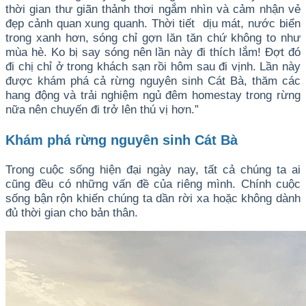
thời gian thư giãn thảnh thơi ngắm nhìn và cảm nhận vẻ
đẹp cảnh quan xung quanh. Thời tiết dịu mát, nước biển
trong xanh hơn, sóng chỉ gợn lăn tăn chứ không to như
mùa hè. Ko bị say sóng nên lần này đi thích lắm! Đợt đó
đi chị chỉ ở trong khách sạn rồi hôm sau đi vịnh. Lần này
được khám phá cả rừng nguyên sinh Cát Bà, thăm các
hang động và trải nghiệm ngủ đêm homestay trong rừng
nữa nên chuyến đi trở lên thú vị hơn.”
Khám phá rừng nguyên sinh Cát Bà
Trong cuộc sống hiện đại ngày nay, tất cả chúng ta ai
cũng đều có những vấn đề của riêng mình. Chính cuộc
sống bận rộn khiến chúng ta dần rời xa hoặc không dành
đủ thời gian cho bản thân.