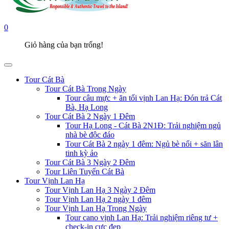
0
Giỏ hàng của bạn trống!
Tour Cát Bà
Tour Cát Bà Trong Ngày
Tour câu mực + ăn tối vịnh Lan Hạ: Đón trả Cát
Bà, Hạ Long
Tour Cát Bà 2 Ngày 1 Đêm
Tour Hạ Long - Cát Bà 2N1Đ: Trải nghiệm ngủ
nhà bè độc đáo
Tour Cát Bà 2 ngày 1 đêm: Ngủ bè nổi + săn lân
tinh kỳ ảo
Tour Cát Bà 3 Ngày 2 Đêm
Tour Liên Tuyến Cát Bà
Tour Vịnh Lan Hạ
Tour Vịnh Lan Hạ 3 Ngày 2 Đêm
Tour Vịnh Lan Hạ 2 ngày 1 đêm
Tour Vịnh Lan Hạ Trong Ngày
Tour cano vịnh Lan Hạ: Trải nghiệm riêng tư +
check-in cực đẹp