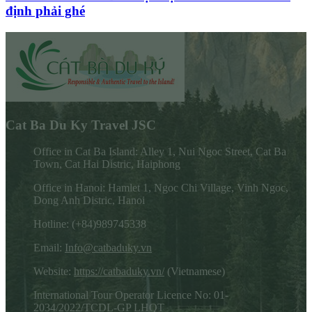
định phải ghé
Cat Ba Du Ky Travel JSC
Office in Cat Ba Island: Alley 1, Nui Ngoc Street, Cat Ba
Town, Cat Hai Distric, Haiphong
Office in Hanoi: Hamlet 1, Ngoc Chi Village, Vinh Ngoc,
Dong Anh Distric, Hanoi
Hotline: (+84)989745338
Email:
Info@catbaduky.vn
Website:
https://catbaduky.vn/
(Vietnamese)
International Tour Operator Licence No: 01-
2034/2022/TCDL-GP LHQT