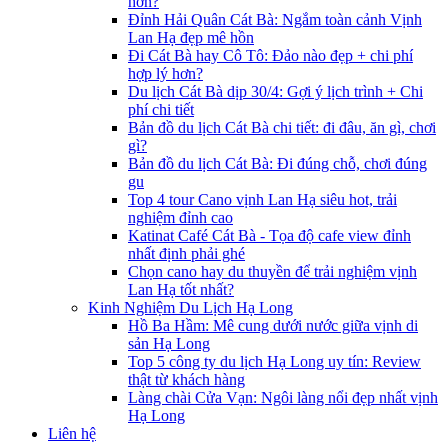
hơn?
Đỉnh Hải Quân Cát Bà: Ngắm toàn cảnh Vịnh
Lan Hạ đẹp mê hồn
Đi Cát Bà hay Cô Tô: Đảo nào đẹp + chi phí
hợp lý hơn?
Du lịch Cát Bà dịp 30/4: Gợi ý lịch trình + Chi
phí chi tiết
Bản đồ du lịch Cát Bà chi tiết: đi đâu, ăn gì, chơi
gì?
Bản đồ du lịch Cát Bà: Đi đúng chỗ, chơi đúng
gu
Top 4 tour Cano vịnh Lan Hạ siêu hot, trải
nghiệm đỉnh cao
Katinat Café Cát Bà - Tọa độ cafe view đỉnh
nhất định phải ghé
Chọn cano hay du thuyền để trải nghiệm vịnh
Lan Hạ tốt nhất?
Kinh Nghiệm Du Lịch Hạ Long
Hồ Ba Hầm: Mê cung dưới nước giữa vịnh di
sản Hạ Long
Top 5 công ty du lịch Hạ Long uy tín: Review
thật từ khách hàng
Làng chài Cửa Vạn: Ngôi làng nổi đẹp nhất vịnh
Hạ Long
Liên hệ