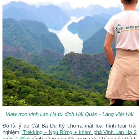
View trọn vịnh Lan Hạ từ đỉnh Hải Quân - Làng Việt Hải
Đó là lý do Cát Bà Du Ký cho ra mắt loại hình tour trải
nghiệm:
Trekking – Ngủ Rừng + khám phá Vịnh Lan Hạ 2
ngày 1 đêm
dành riêng cho đối tượng du khách yêu thích