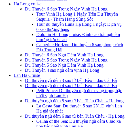
Hạ Long cruise
Du Thuyền 6 Sao Trong Ngày Vịnh Hạ Long
Tour Vịnh Hạ Long 1 Ngày Trên Du Thuyền
Saquila - Thăm Hang Sửng Sốt
Tour du thuyền Luna Hạ Long 1 ngày: Dịch vụ
6 sao thượng hạng
Dolphin Ha Long cruise: Đỉnh cao trải nghiệm
thượng lưu 6 sao
Catherine Horizon: Du thuyền 6 sao phong cách
Địa Trung Hải
Du Thuyền 6 Sao Ngủ Đêm Vịnh Hạ Long
Du Thuyền 5 Sao Trong Ngày Vịnh Hạ Long
Du Thuyền 5 Sao Ngủ Đêm Vịnh Hạ Long
Du Thuyền 4 sao ngủ đêm vịnh Hạ Long
Lan Ha Cruise
Du thuyền ngủ đêm 3 sao từ bến Bèo – đảo Cát Bà
Du thuyền ngủ đêm 4 sao từ bến Bèo – đảo Cát Bà
Petit Prince: Du thuyền ngủ đêm sang trọng bậc
nhất vịnh Lan Hạ
Du thuyền ngủ đêm 5 sao từ bến Tuần Châu – Hạ long
La Casta Star: Du thuyền 5 sao 2N1Đ vịnh Lan
Hạ giá tốt nhất
Du thuyền ngủ đêm 6 sao từ bến Tuần Châu - Hạ Long
Celina of the Sea: Du thuyền ngủ đêm 6 sao xa
hoa bậc nhất vịnh Lan Hạ