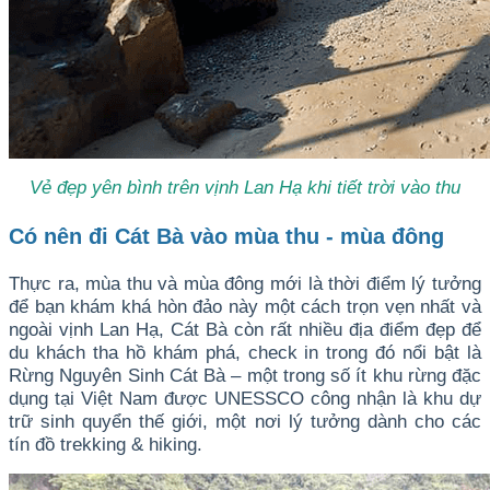
Vẻ đẹp yên bình trên vịnh Lan Hạ khi tiết trời vào thu
Có nên đi Cát Bà vào mùa thu - mùa đông
Thực ra, mùa thu và mùa đông mới là thời điểm lý tưởng
để bạn khám khá hòn đảo này một cách trọn vẹn nhất và
ngoài vịnh Lan Hạ, Cát Bà còn rất nhiều địa điểm đẹp để
du khách tha hồ khám phá, check in trong đó nổi bật là
Rừng Nguyên Sinh Cát Bà – một trong số ít khu rừng đặc
dụng tại Việt Nam được UNESSCO công nhận là khu dự
trữ sinh quyển thế giới, một nơi lý tưởng dành cho các
tín đồ trekking & hiking.