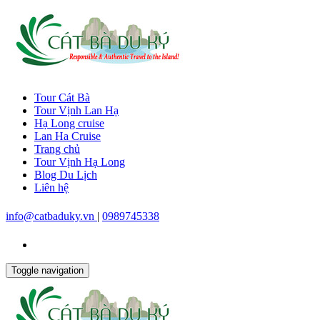
Tour Cát Bà
Tour Vịnh Lan Hạ
Hạ Long cruise
Lan Ha Cruise
Trang chủ
Tour Vịnh Hạ Long
Blog Du Lịch
Liên hệ
info@catbaduky.vn
|
0989745338
Toggle navigation