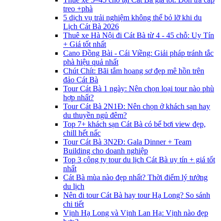
treo +phà
5 dịch vụ trải nghiệm không thể bỏ lỡ khi du
Lịch Cát Bà 2026
Thuê xe Hà Nội đi Cát Bà từ 4 - 45 chỗ: Uy Tín
+ Giá tốt nhất
Cano Đồng Bài - Cái Viềng: Giải pháp tránh tắc
phà hiệu quả nhất
Chút Chít: Bãi tắm hoang sơ đẹp mê hồn trên
đảo Cát Bà
Tour Cát Bà 1 ngày: Nên chọn loại tour nào phù
hợp nhất?
Tour Cát Bà 2N1Đ: Nên chọn ở khách sạn hay
du thuyền ngủ đêm?
Top 7+ khách sạn Cát Bà có bể bơi view đẹp,
chill hết nấc
Tour Cát Bà 3N2Đ: Gala Dinner + Team
Building cho doanh nghiệp
Top 3 công ty tour du lịch Cát Bà uy tín + giá tốt
nhất
Cát Bà mùa nào đẹp nhất? Thời điểm lý tưởng
du lịch
Nên đi tour Cát Bà hay tour Hạ Long? So sánh
chi tiết
Vịnh Hạ Long và Vịnh Lan Hạ: Vịnh nào đẹp