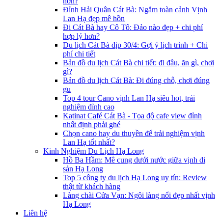
hơn?
Đỉnh Hải Quân Cát Bà: Ngắm toàn cảnh Vịnh
Lan Hạ đẹp mê hồn
Đi Cát Bà hay Cô Tô: Đảo nào đẹp + chi phí
hợp lý hơn?
Du lịch Cát Bà dịp 30/4: Gợi ý lịch trình + Chi
phí chi tiết
Bản đồ du lịch Cát Bà chi tiết: đi đâu, ăn gì, chơi
gì?
Bản đồ du lịch Cát Bà: Đi đúng chỗ, chơi đúng
gu
Top 4 tour Cano vịnh Lan Hạ siêu hot, trải
nghiệm đỉnh cao
Katinat Café Cát Bà - Tọa độ cafe view đỉnh
nhất định phải ghé
Chọn cano hay du thuyền để trải nghiệm vịnh
Lan Hạ tốt nhất?
Kinh Nghiệm Du Lịch Hạ Long
Hồ Ba Hầm: Mê cung dưới nước giữa vịnh di
sản Hạ Long
Top 5 công ty du lịch Hạ Long uy tín: Review
thật từ khách hàng
Làng chài Cửa Vạn: Ngôi làng nổi đẹp nhất vịnh
Hạ Long
Liên hệ