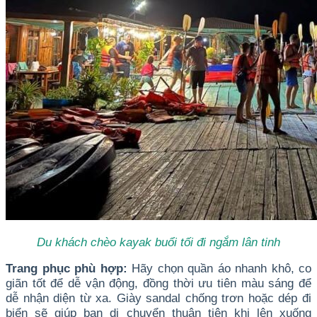
Du khách chèo kayak buổi tối đi ngắm lân tinh
Trang phục phù hợp:
Hãy chọn quần áo nhanh khô, co
giãn tốt để dễ vận động, đồng thời ưu tiên màu sáng để
dễ nhận diện từ xa. Giày sandal chống trơn hoặc dép đi
biển sẽ giúp bạn di chuyển thuận tiện khi lên xuống