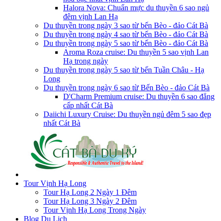
Halora Nova: Chuẩn mực du thuyền 6 sao ngủ
đêm vịnh Lan Hạ
Du thuyền trong ngày 3 sao từ bến Bèo - đảo Cát Bà
Du thuyền trong ngày 4 sao từ bến Bèo - đảo Cát Bà
Du thuyền trong ngày 5 sao từ bến Bèo - đảo Cát Bà
Aroma Roza cruise: Du thuyền 5 sao vịnh Lan
Hạ trong ngày
Du thuyền trong ngày 5 sao từ bến Tuần Châu - Hạ
Long
Du thuyền trong ngày 6 sao từ Bến Bèo - đảo Cát Bà
D'Charm Premium cruise: Du thuyền 6 sao đẳng
cấp nhất Cát Bà
Daiichi Luxury Cruise: Du thuyền ngủ đêm 5 sao đẹp
nhất Cát Bà
Tour Vịnh Hạ Long
Tour Hạ Long 2 Ngày 1 Đêm
Tour Hạ Long 3 Ngày 2 Đêm
Tour Vịnh Hạ Long Trong Ngày
Blog Du Lịch