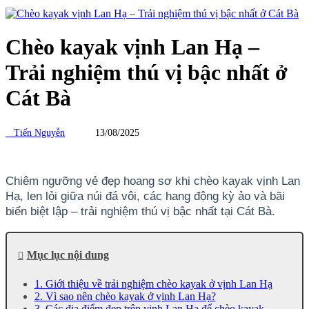
Chèo kayak vịnh Lan Hạ –
Trải nghiệm thú vị bậc nhất ở
Cát Bà
Tiến Nguyễn
13/08/2025
Chiêm ngưỡng vẻ đẹp hoang sơ khi chèo kayak vịnh Lan
Hạ, len lỏi giữa núi đá vôi, các hang động kỳ ảo và bãi
biển biệt lập – trải nghiệm thú vị bậc nhất tại Cát Bà.
Mục lục nội dung
1. Giới thiệu về trải nghiệm chèo kayak ở vịnh Lan Hạ
2. Vì sao nên chèo kayak ở vịnh Lan Hạ?
3. Các địa điểm đẹp trên vịnh Lan Hạ để chèo kayak