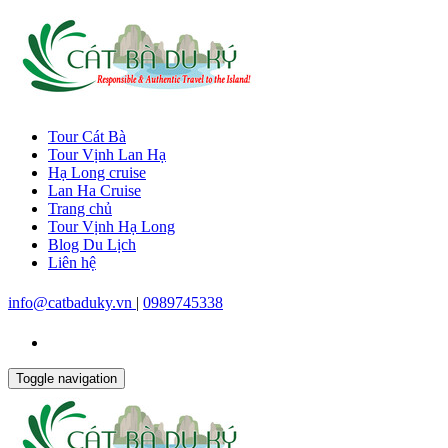
Tour Cát Bà
Tour Vịnh Lan Hạ
Hạ Long cruise
Lan Ha Cruise
Trang chủ
Tour Vịnh Hạ Long
Blog Du Lịch
Liên hệ
info@catbaduky.vn
|
0989745338
Toggle navigation