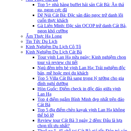
Top 5+ nhà hàng buffet hải sản Cát Bà: Ăn thả
ga, ngon cực đã
Dê Núi Cát Bà: Đặc sản đảo ngọc trứ danh lôi
cuốn thực khách
Gà Liên Minh: Đặc sản OCOP trứ danh Cát Bà,
ngon khó cưỡng
Ẩm Thực Hạ Long
Tin Tức Du Lịch
Kinh Nghiệm Du Lịch Cô Tô
Kinh Nghiệm Du Lịch Cát Bà
Tour vịnh Lan Hạ nửa ngày: Kinh nghiệm chọn
tour và review chi tiết
Ngủ đêm trên bè vịnh Lan Hạ: Trải nghiệm độc
bản, mê hoặc mọi du khách
Top 5 Villa Cát Bà sang trọng lý tưởng cho gia
đình nghỉ dưỡng
Hòn Guốc: Điểm check in độc đáo giữa vịnh
Lan Hạ
Top 4 điểm ngắm Bình Minh đẹp nhất trên đảo
Cát Bà
Top 5 địa điểm chèo kayak vịnh Lan Hạ không
thể bỏ lỡ
Review tour Cát Bà 3 ngày 2 đêm: Đâu là lựa
chọn tối ưu nhất?
Thuê xe 5–45 chỗ tại Cát Bà giá tốt: Đón trả cáp