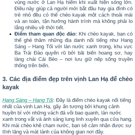
vùng nước ở Lan Hạ hiếm khi xuất hiện sóng lớn.
Điều này giúp cả người mới bắt đầu hay gia đình có
trẻ nhỏ đều có thể chèo kayak một cách thoải mái
và an toàn, tận hưởng hành trình mà không phải lo
lắng nhiều về thời tiết.
Điểm tham quan độc đáo:
Khi chèo kayak, bạn có
thể ghé thăm những địa danh nổi tiếng như Hang
Sáng – Hang Tối với làn nước xanh trong, khu vực
Ba Trái Đào quyến rũ bởi bãi biển hoang sơ, hay
làng chài Cái Bèo – nơi lưu giữ nếp sống truyền
thống trên biển.
3. Các địa điểm đẹp trên vịnh Lan Hạ để chèo
kayak
Hang Sáng – Hang Tối
:
Đây là điểm chèo kayak nổi tiếng
nhất của vịnh Lan Hạ, gây ấn tượng bởi khung cảnh
huyền bí với những vách đá vôi bao quanh, làn nước
xanh trong vắt và ánh sáng lung linh xuyên qua cửa hang.
Khi mái chèo khẽ chạm nước, bạn sẽ cảm nhận được sự
tĩnh lặng và mát lành của không gian nơi đây.