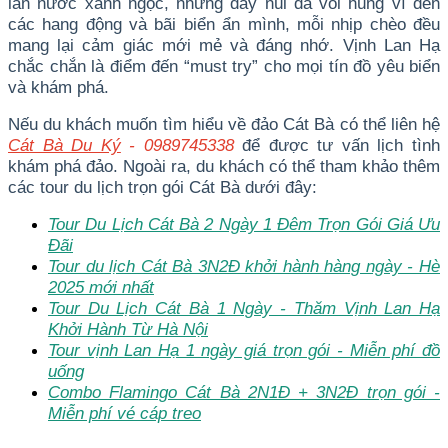
làn nước xanh ngọc, những dãy núi đá vôi hùng vĩ đến
các hang động và bãi biển ẩn mình, mỗi nhịp chèo đều
mang lại cảm giác mới mẻ và đáng nhớ. Vịnh Lan Hạ
chắc chắn là điểm đến “must try” cho mọi tín đồ yêu biển
và khám phá.
Nếu du khách muốn tìm hiểu về đảo Cát Bà có thể liên hệ
Cát Bà Du Ký
- 0989745338
để được tư vấn lịch tình
khám phá đảo. Ngoài ra, d
u khách có thể tham khảo thêm
các tour du lịch trọn gói Cát Bà dưới đây:
Tour Du Lịch Cát Bà 2 Ngày 1 Đêm Trọn Gói Giá Ưu
Đãi
Tour du lịch Cát Bà 3N2Đ khởi hành hàng ngày - Hè
2025 mới nhất
Tour Du Lịch Cát Bà 1 Ngày - Thăm Vịnh Lan Hạ
Khởi Hành Từ Hà Nội
Tour vịnh Lan Hạ 1 ngày giá trọn gói - Miễn phí đồ
uống
Combo Flamingo Cát Bà 2N1Đ + 3N2Đ trọn gói -
Miễn phí vé cáp treo