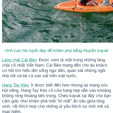
Vịnh Lan Hạ tuyệt đẹp để khám phá bằng thuyền kayak
Làng chài Cái Bèo
:
Được xem là một trong những làng
chài cổ nhất Việt Nam, Cái Bèo mang đến cho du khách
cơ hội tìm hiểu đời sống ngư dân, quan sát những ngôi
nhà nổi và bè cá san sát trên mặt nước.
Hang Tay Kéo:
Ít được biết đến hơn nhưng lại mang sức
hút riêng, Hang Tay Kéo có cửa hang hẹp dẫn vào khoảng
không rộng thoáng bên trong. Chèo kayak tại đây cho bạn
cảm giác như khám phá một “bí mật” ẩn sâu giữa lòng
vịnh, rất thích hợp cho những ai yêu thích sự mới mẻ và
mạo hiểm.