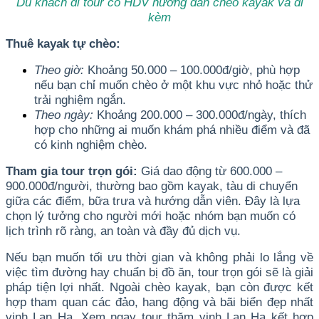
Du khách đi tour có HDV hướng dẫn chèo kayak và đi
kèm
Thuê kayak tự chèo:
Theo giờ:
Khoảng 50.000 – 100.000đ/giờ, phù hợp
nếu bạn chỉ muốn chèo ở một khu vực nhỏ hoặc thử
trải nghiệm ngắn.
Theo ngày:
Khoảng 200.000 – 300.000đ/ngày, thích
hợp cho những ai muốn khám phá nhiều điểm và đã
có kinh nghiệm chèo.
Tham gia tour trọn gói:
Giá dao động từ 600.000 –
900.000đ/người, thường bao gồm kayak, tàu di chuyển
giữa các điểm, bữa trưa và hướng dẫn viên. Đây là lựa
chọn lý tưởng cho người mới hoặc nhóm bạn muốn có
lịch trình rõ ràng, an toàn và đầy đủ dịch vụ.
Nếu bạn muốn tối ưu thời gian và không phải lo lắng về
việc tìm đường hay chuẩn bị đồ ăn, tour trọn gói sẽ là giải
pháp tiện lợi nhất. Ngoài chèo kayak, bạn còn được kết
hợp tham quan các đảo, hang động và bãi biển đẹp nhất
vịnh Lan Hạ.
Xem ngay tour thăm vịnh Lan Hạ kết hợp