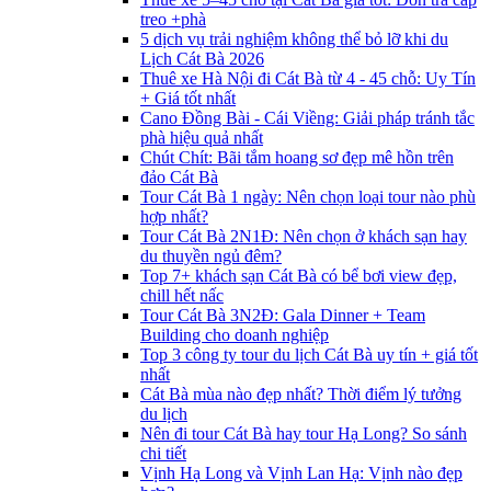
treo +phà
5 dịch vụ trải nghiệm không thể bỏ lỡ khi du
Lịch Cát Bà 2026
Thuê xe Hà Nội đi Cát Bà từ 4 - 45 chỗ: Uy Tín
+ Giá tốt nhất
Cano Đồng Bài - Cái Viềng: Giải pháp tránh tắc
phà hiệu quả nhất
Chút Chít: Bãi tắm hoang sơ đẹp mê hồn trên
đảo Cát Bà
Tour Cát Bà 1 ngày: Nên chọn loại tour nào phù
hợp nhất?
Tour Cát Bà 2N1Đ: Nên chọn ở khách sạn hay
du thuyền ngủ đêm?
Top 7+ khách sạn Cát Bà có bể bơi view đẹp,
chill hết nấc
Tour Cát Bà 3N2Đ: Gala Dinner + Team
Building cho doanh nghiệp
Top 3 công ty tour du lịch Cát Bà uy tín + giá tốt
nhất
Cát Bà mùa nào đẹp nhất? Thời điểm lý tưởng
du lịch
Nên đi tour Cát Bà hay tour Hạ Long? So sánh
chi tiết
Vịnh Hạ Long và Vịnh Lan Hạ: Vịnh nào đẹp