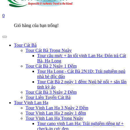
0
Giỏ hàng của bạn trống!
Tour Cát Bà
Tour Cát Bà Trong Ngày
Tour câu mực + ăn tối vịnh Lan Hạ: Đón trả Cát
Bà, Hạ Long
Tour Cát Bà 2 Ngày 1 Đêm
Tour Hạ Long - Cát Bà 2N1Đ: Trải nghiệm ngủ
nhà bè độc đáo
Tour Cát Bà 2 ngày 1 đêm: Ngủ bè nổi + săn lân
tinh kỳ ảo
Tour Cát Bà 3 Ngày 2 Đêm
Tour Liên Tuyến Cát Bà
Tour Vịnh Lan Hạ
Tour Vịnh Lan Hạ 3 Ngày 2 Đêm
Tour Vịnh Lan Hạ 2 ngày 1 đêm
Tour Vịnh Lan Hạ Trong Ngày
Tour cano vịnh Lan Hạ: Trải nghiệm riêng tư +
check-in cực đẹp