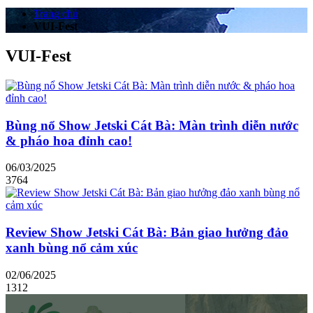
Trang chủ
VUI-Fest
VUI-Fest
Bùng nổ Show Jetski Cát Bà: Màn trình diễn nước
& pháo hoa đỉnh cao!
06/03/2025
3764
Review Show Jetski Cát Bà: Bản giao hưởng đảo
xanh bùng nổ cảm xúc
02/06/2025
1312