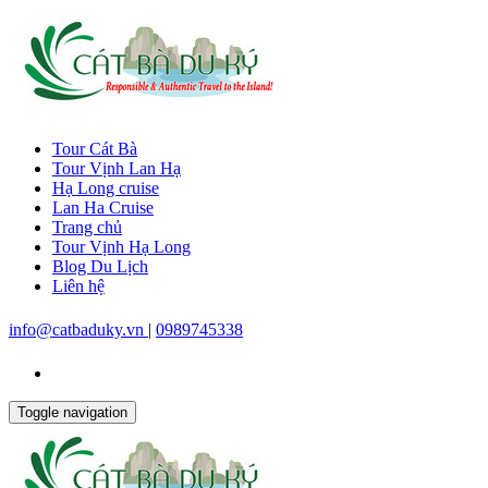
Tour Cát Bà
Tour Vịnh Lan Hạ
Hạ Long cruise
Lan Ha Cruise
Trang chủ
Tour Vịnh Hạ Long
Blog Du Lịch
Liên hệ
info@catbaduky.vn
|
0989745338
Toggle navigation