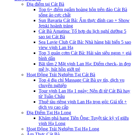
Địa điểm tại Cát Bà
Top 6+ điểm ngắm hoàng hôn trên đảo Cát Bà
sống ảo cực chất
Sun Bavaria Cát Bà: Ẩm thực đỉnh cao + Show
Jetski hoành tráng
Cát Bà Amatina: Tổ hợp du lịch nghỉ dưỡng 5
sao tại Cát Bà
Sea Lavie Club Cát Bà: Nhà hàng bãi biển 5 sao
view vịnh Lan Hạ
Top 3 quán cơm Cát Bà: Hải sản siêu ngon + giá
bình dân
Bãi tắm 2 Mặt vịnh Lan Hạ: Điểm check- in đẹp
mê ly, hút hồn giới trẻ
Hoạt Động Trải Nghiệm Tại Cát Bà
Top 4 địa chỉ Massage Cát Bà uy tín, dịch vụ
chuyên nghiệp
Tour vịnh Lan Hạ 1 ngày: Nên đi từ Cát Bà hay
từ Tuần Châu
Thuê tàu riêng vịnh Lan Hạ trọn gói: Giá tốt +
dịch vụ cao cấp
Địa Điểm Tại Hạ Long
Khám phá hang Tiên Ông: Tuyệt tác kỳ vĩ giữa
vịnh Hạ Long
Hoạt Động Trải Nghiệm Tại Hạ Long
Ẩm Thực Cát Bà