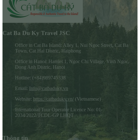
Cat Ba Du Ky Travel JSC
Office in Cat Ba Island: Alley 1, Nui Ngoc Street, Cat Ba
Town, Cat Hai Distric, Haiphong
Office in Hanoi: Hamlet 1, Ngoc Chi Village, Vinh Ngoc,
Dong Anh Distric, Hanoi
Hotline: (+84)989745338
Email:
Info@catbaduky.vn
Website:
https://catbaduky.vn/
(Vietnamese)
International Tour Operator Licence No: 01-
2034/2022/TCDL-GP LHQT
Thông tin