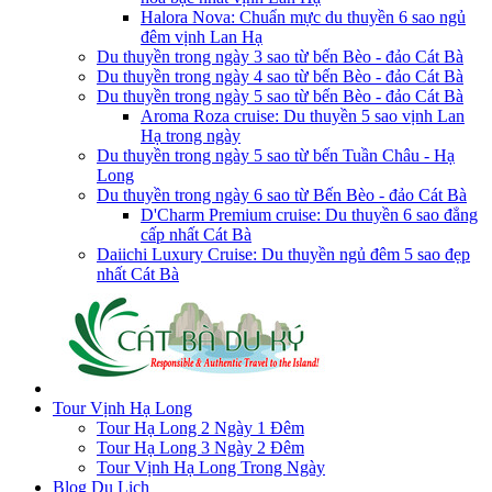
Halora Nova: Chuẩn mực du thuyền 6 sao ngủ
đêm vịnh Lan Hạ
Du thuyền trong ngày 3 sao từ bến Bèo - đảo Cát Bà
Du thuyền trong ngày 4 sao từ bến Bèo - đảo Cát Bà
Du thuyền trong ngày 5 sao từ bến Bèo - đảo Cát Bà
Aroma Roza cruise: Du thuyền 5 sao vịnh Lan
Hạ trong ngày
Du thuyền trong ngày 5 sao từ bến Tuần Châu - Hạ
Long
Du thuyền trong ngày 6 sao từ Bến Bèo - đảo Cát Bà
D'Charm Premium cruise: Du thuyền 6 sao đẳng
cấp nhất Cát Bà
Daiichi Luxury Cruise: Du thuyền ngủ đêm 5 sao đẹp
nhất Cát Bà
Tour Vịnh Hạ Long
Tour Hạ Long 2 Ngày 1 Đêm
Tour Hạ Long 3 Ngày 2 Đêm
Tour Vịnh Hạ Long Trong Ngày
Blog Du Lịch