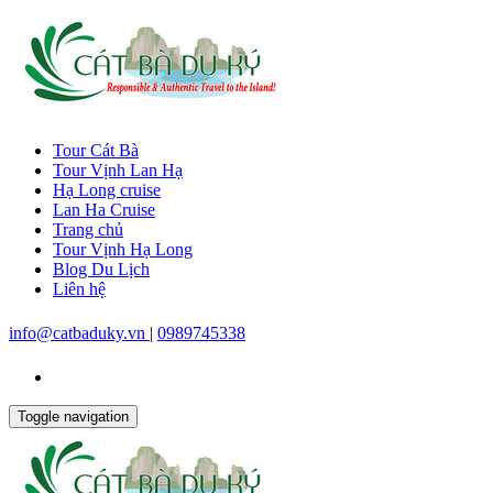
Tour Cát Bà
Tour Vịnh Lan Hạ
Hạ Long cruise
Lan Ha Cruise
Trang chủ
Tour Vịnh Hạ Long
Blog Du Lịch
Liên hệ
info@catbaduky.vn
|
0989745338
Toggle navigation