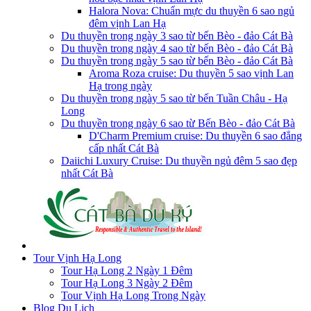
Halora Nova: Chuẩn mực du thuyền 6 sao ngủ
đêm vịnh Lan Hạ
Du thuyền trong ngày 3 sao từ bến Bèo - đảo Cát Bà
Du thuyền trong ngày 4 sao từ bến Bèo - đảo Cát Bà
Du thuyền trong ngày 5 sao từ bến Bèo - đảo Cát Bà
Aroma Roza cruise: Du thuyền 5 sao vịnh Lan
Hạ trong ngày
Du thuyền trong ngày 5 sao từ bến Tuần Châu - Hạ
Long
Du thuyền trong ngày 6 sao từ Bến Bèo - đảo Cát Bà
D'Charm Premium cruise: Du thuyền 6 sao đẳng
cấp nhất Cát Bà
Daiichi Luxury Cruise: Du thuyền ngủ đêm 5 sao đẹp
nhất Cát Bà
Tour Vịnh Hạ Long
Tour Hạ Long 2 Ngày 1 Đêm
Tour Hạ Long 3 Ngày 2 Đêm
Tour Vịnh Hạ Long Trong Ngày
Blog Du Lịch