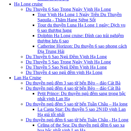
Hạ Long cruise
Du Thuyền 6 Sao Trong Ngày Vịnh Hạ Long
Tour Vịnh Hạ Long 1 Ngày Trên Du Thuyền
Saquila - Thăm Hang Sửng Sốt
Tour du thuyền Luna Hạ Long 1 ngày: Dịch vụ
6 sao thượng hạng
Dolphin Ha Long cruise: Đỉnh cao trải nghiệm
thượng lưu 6 sao
Catherine Horizon: Du thuyền 6 sao phong cách
Địa Trung Hải
Du Thuyền 6 Sao Ngủ Đêm Vịnh Hạ Long
Du Thuyền 5 Sao Trong Ngày Vịnh Hạ Long
Du Thuyền 5 Sao Ngủ Đêm Vịnh Hạ Long
Du Thuyền 4 sao ngủ đêm vịnh Hạ Long
Lan Ha Cruise
Du thuyền ngủ đêm 3 sao từ bến Bèo – đảo Cát Bà
Du thuyền ngủ đêm 4 sao từ bến Bèo – đảo Cát Bà
Petit Prince: Du thuyền ngủ đêm sang trọng bậc
nhất vịnh Lan Hạ
Du thuyền ngủ đêm 5 sao từ bến Tuần Châu – Hạ long
La Casta Star: Du thuyền 5 sao 2N1Đ vịnh Lan
Hạ giá tốt nhất
Du thuyền ngủ đêm 6 sao từ bến Tuần Châu - Hạ Long
Celina of the Sea: Du thuyền ngủ đêm 6 sao xa
hoa bậc nhất vịnh Lan Hạ