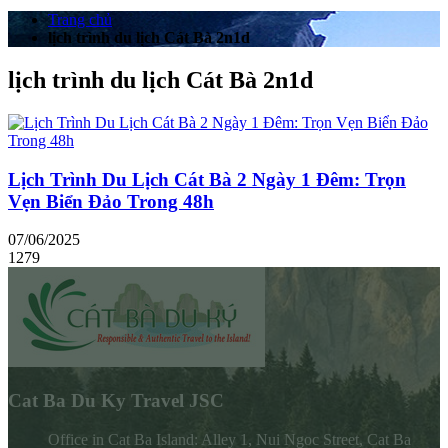
Trang chủ
lịch trình du lịch Cát Bà 2n1d
lịch trình du lịch Cát Bà 2n1d
Lịch Trình Du Lịch Cát Bà 2 Ngày 1 Đêm: Trọn
Vẹn Biển Đảo Trong 48h
07/06/2025
1279
Cat Ba Du Ky Travel JSC
Office in Cat Ba Island: Alley 1, Nui Ngoc Street, Cat Ba