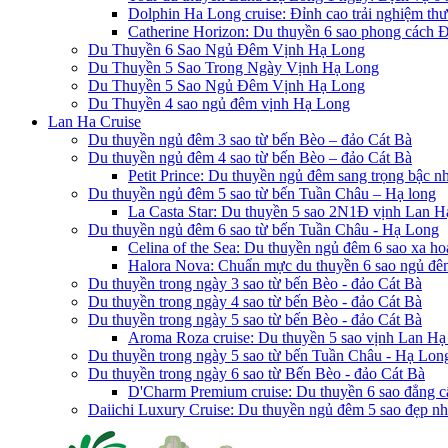
Dolphin Ha Long cruise: Đỉnh cao trải nghiệm thư
Catherine Horizon: Du thuyền 6 sao phong cách 
Du Thuyền 6 Sao Ngủ Đêm Vịnh Hạ Long
Du Thuyền 5 Sao Trong Ngày Vịnh Hạ Long
Du Thuyền 5 Sao Ngủ Đêm Vịnh Hạ Long
Du Thuyền 4 sao ngủ đêm vịnh Hạ Long
Lan Ha Cruise
Du thuyền ngủ đêm 3 sao từ bến Bèo – đảo Cát Bà
Du thuyền ngủ đêm 4 sao từ bến Bèo – đảo Cát Bà
Petit Prince: Du thuyền ngủ đêm sang trọng bậc n
Du thuyền ngủ đêm 5 sao từ bến Tuần Châu – Hạ long
La Casta Star: Du thuyền 5 sao 2N1Đ vịnh Lan Hạ 
Du thuyền ngủ đêm 6 sao từ bến Tuần Châu - Hạ Long
Celina of the Sea: Du thuyền ngủ đêm 6 sao xa ho
Halora Nova: Chuẩn mực du thuyền 6 sao ngủ đê
Du thuyền trong ngày 3 sao từ bến Bèo - đảo Cát Bà
Du thuyền trong ngày 4 sao từ bến Bèo - đảo Cát Bà
Du thuyền trong ngày 5 sao từ bến Bèo - đảo Cát Bà
Aroma Roza cruise: Du thuyền 5 sao vịnh Lan Hạ
Du thuyền trong ngày 5 sao từ bến Tuần Châu - Hạ Lon
Du thuyền trong ngày 6 sao từ Bến Bèo - đảo Cát Bà
D'Charm Premium cruise: Du thuyền 6 sao đẳng c
Daiichi Luxury Cruise: Du thuyền ngủ đêm 5 sao đẹp nh