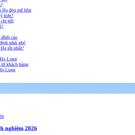
n?
n Hạ đẹp mê hồn
lý hơn?
chi tiết
ì?
 đỉnh cao
định phải ghé
Hạ tốt nhất?
 Hạ Long
t từ khách hàng
 Hạ Long
inh nghiệm 2026