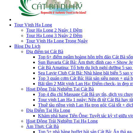
Tour Vịnh Hạ Long
Tour Hạ Long 2 Ngày 1 Đêm
Tour Hạ Long 3 Ngày 2 Đêm
Tour Vịnh Hạ Long Trong Ngày
Blog Du Lịch
Địa điểm tại Cát Bà
Top 6+ điểm ngắm hoàng hôn trên đảo Cát Bà sốn
Sun Bavaria Cát Bà: Ẩm thực đỉnh cao + Show Jet
Cát Bà Amatina: Tổ hợp du lịch nghỉ dưỡng 5 sao 
Sea Lavie Club Cát Bà: Nhà hàng bãi biển 5 sao 
Top 3 quán cơm Cát Bà: Hải sản siêu ngon + giá 
Bãi tắm 2 Mặt vịnh Lan Hạ: Điểm check- in đẹp mê 
Hoạt Động Trải Nghiệm Tại Cát Bà
Top 4 địa chỉ Massage Cát Bà uy tín, dịch vụ chu
Tour vịnh Lan Hạ 1 ngày: Nên đi từ Cát Bà hay 
Thuê tàu riêng vịnh Lan Hạ trọn gói: Giá tốt + dịc
Địa Điểm Tại Hạ Long
Khám phá hang Tiên Ông: Tuyệt tác kỳ vĩ giữa v
Hoạt Động Trải Nghiệm Tại Hạ Long
Ẩm Thực Cát Bà
Top 5+ nhà hàng buffet hải sản Cát Bà: Ăn thả ga