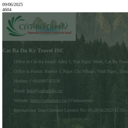
09/06/2025
4604
Cat Ba Du Ky Travel JSC
Office in Cat Ba Island: Alley 1, Nui Ngoc Street, Cat Ba Tow
Office in Hanoi: Hamlet 1, Ngoc Chi Village, Vinh Ngoc, Don
Hotline: (+84)989745338
Email:
Info@catbaduky.vn
Website:
https://catbaduky.vn/
(Vietnamese)
International Tour Operator Licence No: 01-2034/2022/TC