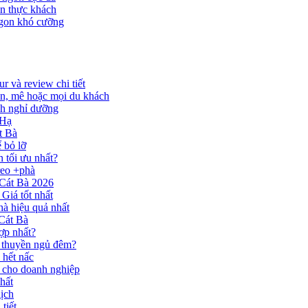
ốn thực khách
ngon khó cưỡng
 và review chi tiết
ản, mê hoặc mọi du khách
ình nghỉ dưỡng
 Hạ
t Bà
 bỏ lỡ
 tối ưu nhất?
reo +phà
 Cát Bà 2026
Giá tốt nhất
hà hiệu quả nhất
 Cát Bà
ợp nhất?
 thuyền ngủ đêm?
 hết nấc
 cho doanh nghiệp
nhất
ịch
tiết