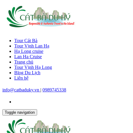
Tour Cát Bà
Tour Vịnh Lan Hạ
Hạ Long cruise
Lan Ha Cruise
Trang chủ
Tour Vịnh Hạ Long
Blog Du Lịch
Liên hệ
info@catbaduky.vn
|
0989745338
Toggle navigation