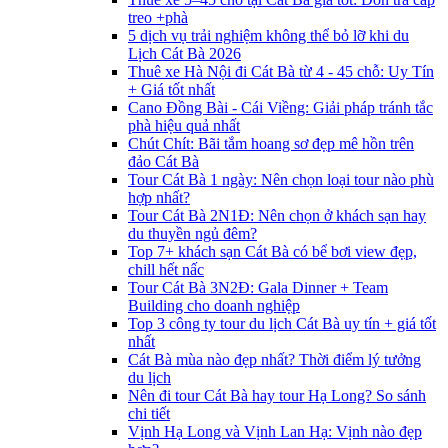
treo +phà
5 dịch vụ trải nghiệm không thể bỏ lỡ khi du
Lịch Cát Bà 2026
Thuê xe Hà Nội đi Cát Bà từ 4 - 45 chỗ: Uy Tín
+ Giá tốt nhất
Cano Đồng Bài - Cái Viềng: Giải pháp tránh tắc
phà hiệu quả nhất
Chút Chít: Bãi tắm hoang sơ đẹp mê hồn trên
đảo Cát Bà
Tour Cát Bà 1 ngày: Nên chọn loại tour nào phù
hợp nhất?
Tour Cát Bà 2N1Đ: Nên chọn ở khách sạn hay
du thuyền ngủ đêm?
Top 7+ khách sạn Cát Bà có bể bơi view đẹp,
chill hết nấc
Tour Cát Bà 3N2Đ: Gala Dinner + Team
Building cho doanh nghiệp
Top 3 công ty tour du lịch Cát Bà uy tín + giá tốt
nhất
Cát Bà mùa nào đẹp nhất? Thời điểm lý tưởng
du lịch
Nên đi tour Cát Bà hay tour Hạ Long? So sánh
chi tiết
Vịnh Hạ Long và Vịnh Lan Hạ: Vịnh nào đẹp