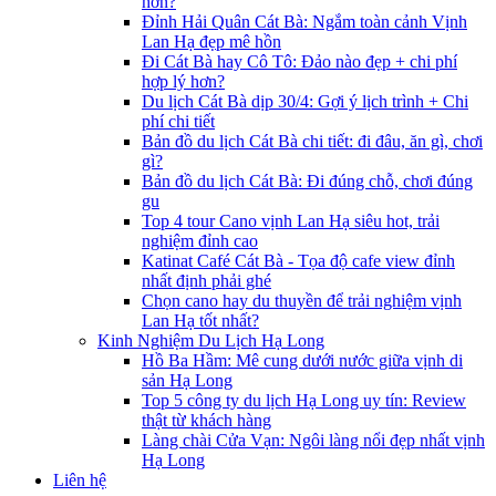
hơn?
Đỉnh Hải Quân Cát Bà: Ngắm toàn cảnh Vịnh
Lan Hạ đẹp mê hồn
Đi Cát Bà hay Cô Tô: Đảo nào đẹp + chi phí
hợp lý hơn?
Du lịch Cát Bà dịp 30/4: Gợi ý lịch trình + Chi
phí chi tiết
Bản đồ du lịch Cát Bà chi tiết: đi đâu, ăn gì, chơi
gì?
Bản đồ du lịch Cát Bà: Đi đúng chỗ, chơi đúng
gu
Top 4 tour Cano vịnh Lan Hạ siêu hot, trải
nghiệm đỉnh cao
Katinat Café Cát Bà - Tọa độ cafe view đỉnh
nhất định phải ghé
Chọn cano hay du thuyền để trải nghiệm vịnh
Lan Hạ tốt nhất?
Kinh Nghiệm Du Lịch Hạ Long
Hồ Ba Hầm: Mê cung dưới nước giữa vịnh di
sản Hạ Long
Top 5 công ty du lịch Hạ Long uy tín: Review
thật từ khách hàng
Làng chài Cửa Vạn: Ngôi làng nổi đẹp nhất vịnh
Hạ Long
Liên hệ