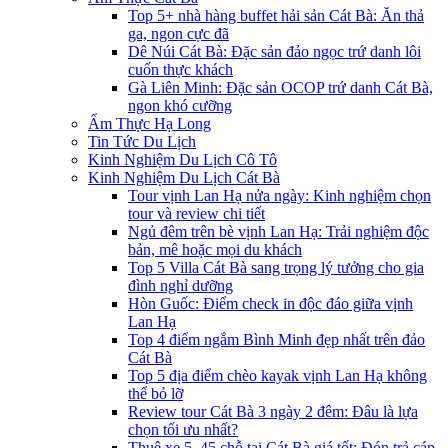
Top 5+ nhà hàng buffet hải sản Cát Bà: Ăn thả
ga, ngon cực đã
Dê Núi Cát Bà: Đặc sản đảo ngọc trứ danh lôi
cuốn thực khách
Gà Liên Minh: Đặc sản OCOP trứ danh Cát Bà,
ngon khó cưỡng
Ẩm Thực Hạ Long
Tin Tức Du Lịch
Kinh Nghiệm Du Lịch Cô Tô
Kinh Nghiệm Du Lịch Cát Bà
Tour vịnh Lan Hạ nửa ngày: Kinh nghiệm chọn
tour và review chi tiết
Ngủ đêm trên bè vịnh Lan Hạ: Trải nghiệm độc
bản, mê hoặc mọi du khách
Top 5 Villa Cát Bà sang trọng lý tưởng cho gia
đình nghỉ dưỡng
Hòn Guốc: Điểm check in độc đáo giữa vịnh
Lan Hạ
Top 4 điểm ngắm Bình Minh đẹp nhất trên đảo
Cát Bà
Top 5 địa điểm chèo kayak vịnh Lan Hạ không
thể bỏ lỡ
Review tour Cát Bà 3 ngày 2 đêm: Đâu là lựa
chọn tối ưu nhất?
Thuê xe 5–45 chỗ tại Cát Bà giá tốt: Đón trả cáp