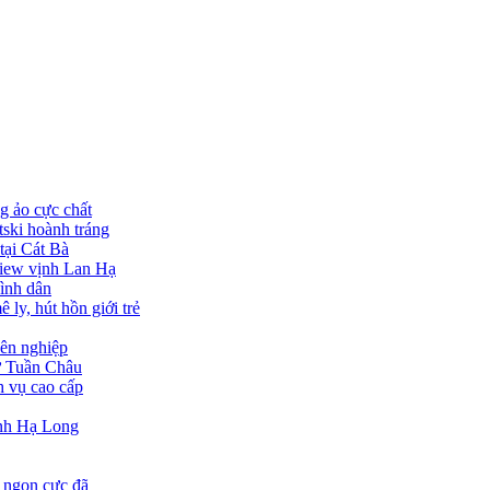
g ảo cực chất
ski hoành tráng
tại Cát Bà
view vịnh Lan Hạ
bình dân
ly, hút hồn giới trẻ
yên nghiệp
từ Tuần Châu
h vụ cao cấp
ịnh Hạ Long
, ngon cực đã