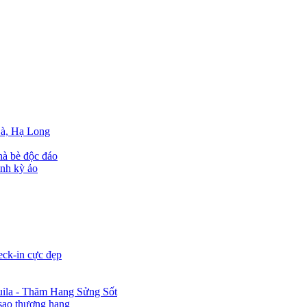
Bà, Hạ Long
hà bè độc đáo
inh kỳ ảo
eck-in cực đẹp
ila - Thăm Hang Sửng Sốt
sao thượng hạng