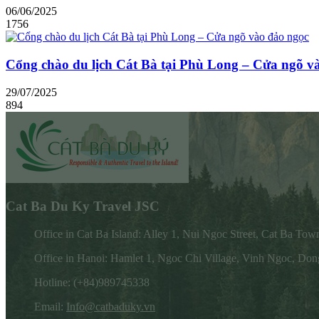
06/06/2025
1756
Cổng chào du lịch Cát Bà tại Phù Long – Cửa ngõ v
29/07/2025
894
Cat Ba Du Ky Travel JSC
Office in Cat Ba Island: Alley 1, Nui Ngoc Street, Cat Ba Tow
Office in Hanoi: Hamlet 1, Ngoc Chi Village, Vinh Ngoc, Don
Hotline: (+84)989745338
Email:
Info@catbaduky.vn