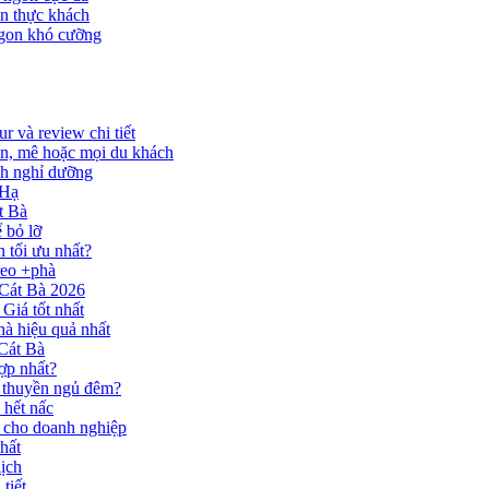
ốn thực khách
ngon khó cưỡng
 và review chi tiết
ản, mê hoặc mọi du khách
ình nghỉ dưỡng
 Hạ
t Bà
 bỏ lỡ
 tối ưu nhất?
reo +phà
 Cát Bà 2026
Giá tốt nhất
hà hiệu quả nhất
 Cát Bà
ợp nhất?
 thuyền ngủ đêm?
 hết nấc
 cho doanh nghiệp
nhất
ịch
tiết